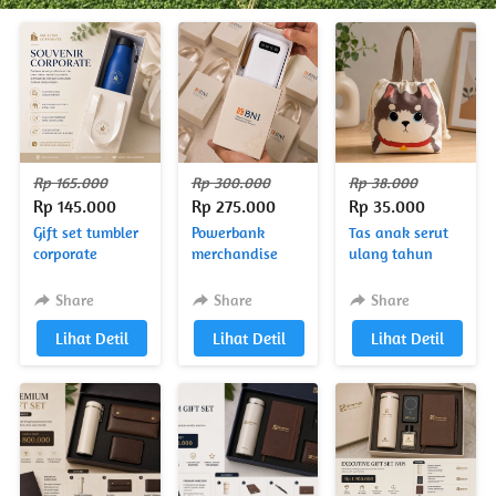
Rp 165.000
Rp 300.000
Rp 38.000
Rp 145.000
Rp 275.000
Rp 35.000
Gift set tumbler
Powerbank
Tas anak serut
corporate
merchandise
ulang tahun
Share
Share
Share
`
Lihat Detil
`
Lihat Detil
`
Lihat Detil