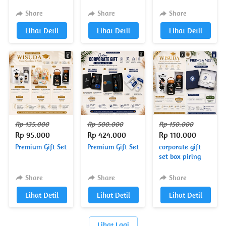
plastik
hard box
Share
Share
Share
`
Lihat Detil
`
Lihat Detil
`
Lihat Detil
Rp 135.000
Rp 500.000
Rp 150.000
Rp 95.000
Rp 424.000
Rp 110.000
Premium Gift Set
Premium Gift Set
corporate gift
set box piring
tumbler
Share
Share
Share
`
Lihat Detil
`
Lihat Detil
`
Lihat Detil
`
Lihat Lagi