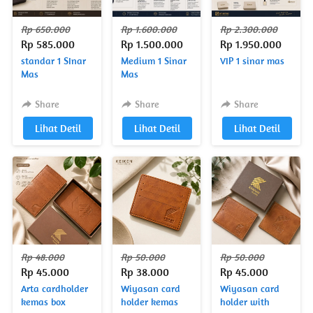
Rp 650.000
Rp 1.600.000
Rp 2.300.000
Rp 585.000
Rp 1.500.000
Rp 1.950.000
standar 1 SInar
Medium 1 Sinar
VIP 1 sinar mas
Mas
Mas
Share
Share
Share
`
Lihat Detil
`
Lihat Detil
`
Lihat Detil
Rp 48.000
Rp 50.000
Rp 50.000
Rp 45.000
Rp 38.000
Rp 45.000
Arta cardholder
Wiyasan card
Wiyasan card
kemas box
holder kemas
holder with