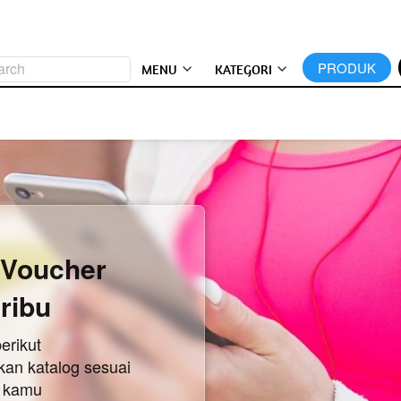
arch
`
PRODUK
MENU
KATEGORI
 Voucher 
 ribu
berikut 
an katalog sesuai 
 kamu