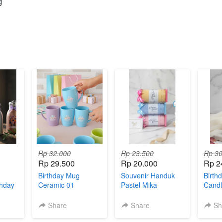
g
Rp 32.000
Rp 23.500
Rp 30
Rp 29.500
Rp 20.000
Rp 2
Birthday Mug
Souvenir Handuk
Birth
thday
Ceramic 01
Pastel Mika
Candl
mika)
Share
Share
Sh