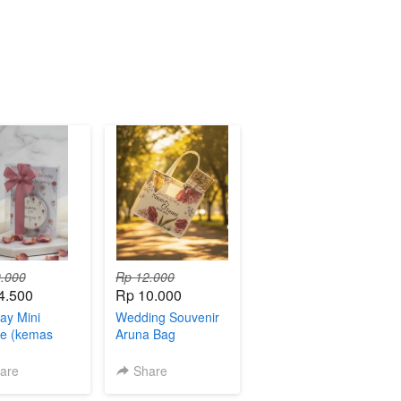
.000
Rp 12.000
4.500
Rp 10.000
day Mini
Wedding Souvenir
e (kemas
Aruna Bag
are
Share