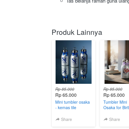
Tas belanja ramah guna ulan
Produk Lainnya
Rp 85.000
Rp 85.000
Rp 65.000
Rp 65.000
Mini tumbler osaka
Tumbler Mini
- kemas tile
Osaka for Bir
(custom)
Share
Share