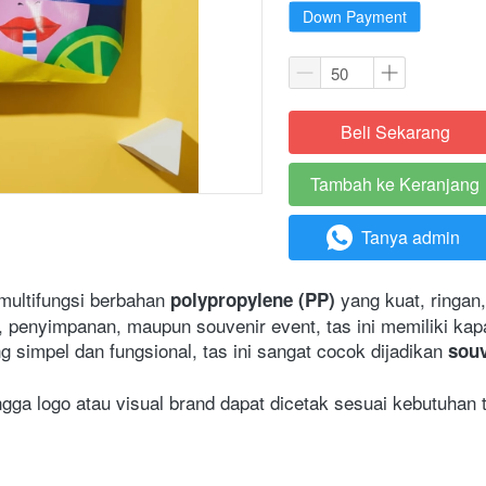
Down Payment
Beli Sekarang
`
Tambah ke Keranjang
`
Tanya admin
`
multifungsi berbahan 
 yang kuat, ringan,
polypropylene (PP)
 simpel dan fungsional, tas ini sangat cocok dijadikan 
souv
ngga logo atau visual brand dapat dicetak sesuai kebutuhan 