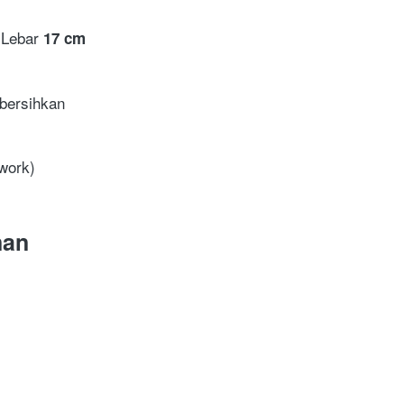
 Lebar 
17 cm
ibersihkan 
work) 
nan