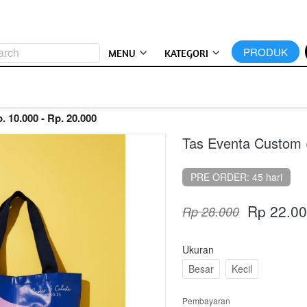
arch
`
PRODUK
MENU
KATEGORI
. 10.000 - Rp. 20.000
Tas Eventa Custom 
PRE ORDER: 45 hari
Rp 22.00
Rp 28.000
Ukuran
Besar
Kecil
Pembayaran