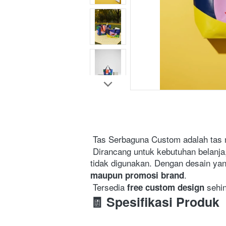
 Tas Serbaguna Custom adalah tas 
 Dirancang untuk kebutuhan belanja, penyimpanan, maupun souvenir event, tas ini memiliki kapasitas besar dan mudah dilipat saat 
tidak digunakan. Dengan desain yang
.

maupun promosi brand
 Tersedia 
 sehi
free custom design
🧾 Spesifikasi Produk