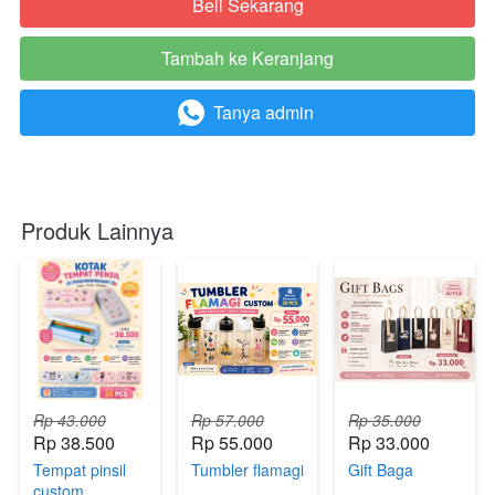
Beli Sekarang
`
Tambah ke Keranjang
`
Tanya admin
`
Produk Lainnya
Rp 43.000
Rp 57.000
Rp 35.000
Rp 38.500
Rp 55.000
Rp 33.000
Tempat pinsil
Tumbler flamagi
Gift Baga
custom