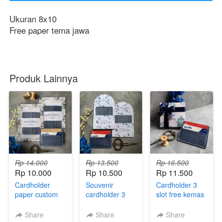
Ukuran 8x10
Free paper tema jawa
Produk Lainnya
Rp 14.000
Rp 13.500
Rp 16.500
Rp 10.000
Rp 10.500
Rp 11.500
Cardholder
Souvenir
Cardholder 3
paper custom
cardholder 3
slot free kemas
slot kemas
paper box
paper custom
custom
Share
Share
Share