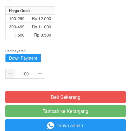
Harga Grosir
100-299
Rp 12.000
300-499
Rp 11.000
>500
Rp 9.500
Pembayaran
Down Payment
Beli Sekarang
`
Tambah ke Keranjang
`
Tanya admin
`