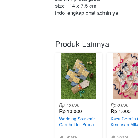
size : 14 x 7.5 cm
indo lengkap chat admin ya
Produk Lainnya
Rp 15.000
Rp 8.000
Rp 13.000
Rp 4.000
Wedding Souvenir
Kaca Cermin 
Cardholder Prada
Kemasan Mik
Souvenir Prak
Ekonomis
Share
Share