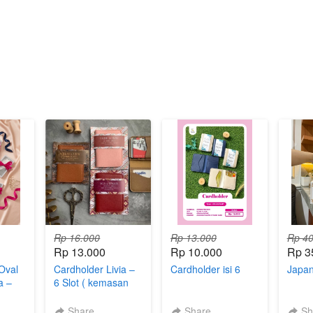
Rp 16.000
Rp 13.000
Rp 40
Rp 13.000
Rp 10.000
Rp 3
Oval
Cardholder Livia –
Cardholder isi 6
Japan
a –
6 Slot ( kemasan
tis &
paper )
Share
Share
Sh