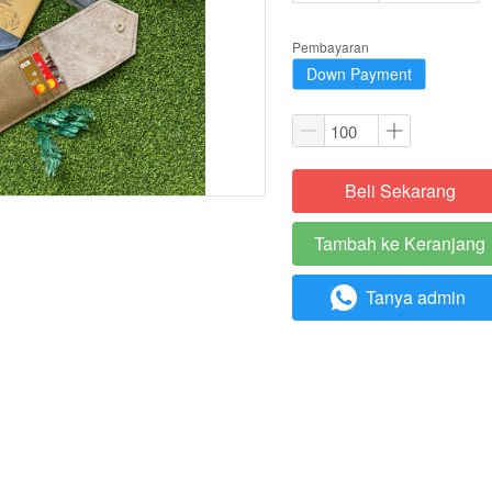
Pembayaran
Down Payment
Beli Sekarang
`
Tambah ke Keranjang
`
Tanya admin
`