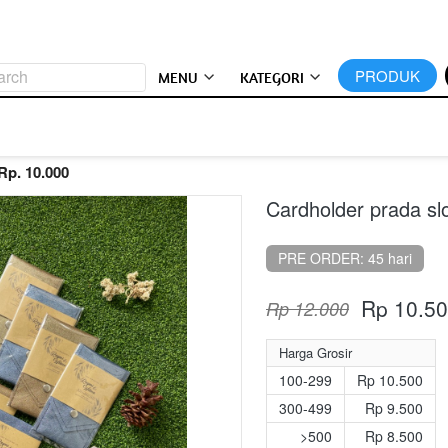
arch
`
PRODUK
MENU
KATEGORI
Rp. 10.000
Cardholder prada sl
PRE ORDER: 45 hari
Rp 10.5
Rp 12.000
Harga Grosir
100-299
Rp 10.500
300-499
Rp 9.500
>500
Rp 8.500