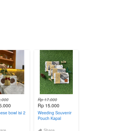
.000
Rp 17.000
5.000
Rp 15.000
ese bowl isi 2
Weeding Souvenir
Pouch Kapal
Kanvas
are
Share