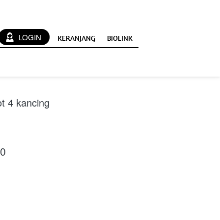
`
LOGIN
KERANJANG
BIOLINK
ot 4 kancing
00