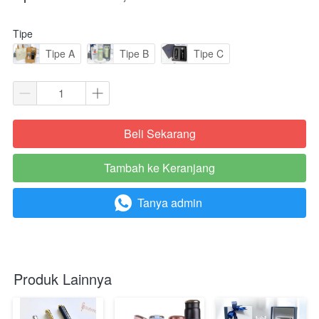
Tipe
Tipe A
Tipe B
Tipe C
Beli Sekarang
`
Tambah ke Keranjang
`
Tanya admin
`
Produk Lainnya