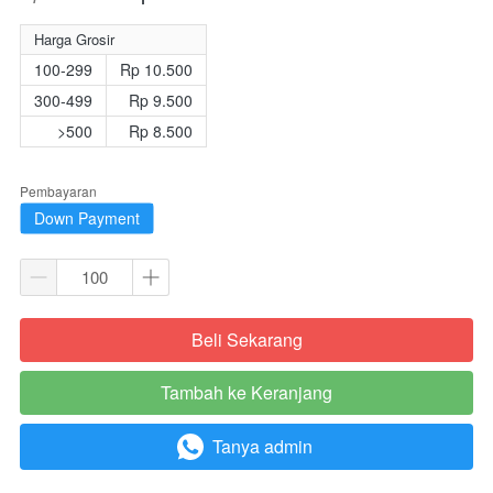
Harga Grosir
100-299
Rp 10.500
300-499
Rp 9.500
>500
Rp 8.500
Pembayaran
Down Payment
Beli Sekarang
`
Tambah ke Keranjang
`
Tanya admin
`