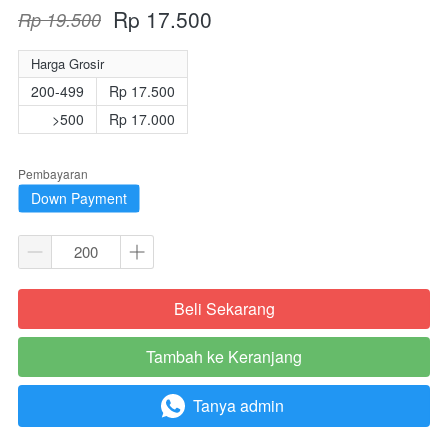
Rp 17.500
Rp 19.500
Harga Grosir
200-499
Rp 17.500
>500
Rp 17.000
Pembayaran
Down Payment
Beli Sekarang
`
Tambah ke Keranjang
`
Tanya admin
`