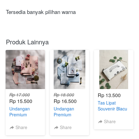
Tersedia banyak pilihan warna
Produk Lainnya
Rp 17.000
Rp 18.000
Rp 13.500
Rp 15.500
Rp 16.500
Tas Lipat
Undangan
Undangan
Souvenir Blacu
Premium
Premium
– Elora Bag (
Softcover
Softcover
kemas plastik )
Share
T.06.3.1 (S)
T.04.3 (XS)
Share
Share