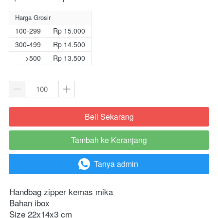
Harga Grosir
100-299
Rp 15.000
300-499
Rp 14.500
>500
Rp 13.500
Beli Sekarang
`
Tambah ke Keranjang
`
Tanya admin
`
Handbag zipper kemas mika
Bahan ibox
Size 22x14x3 cm