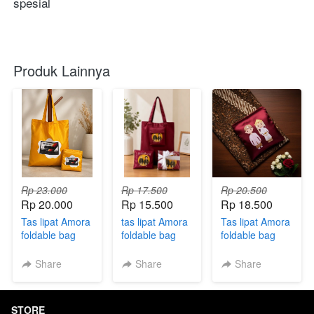
spesial
Produk Lainnya
Rp 23.000
Rp 17.500
Rp 20.500
Rp 20.000
Rp 15.500
Rp 18.500
Tas lipat Amora
tas lipat Amora
Tas lipat Amora
foldable bag
foldable bag
foldable bag
express
kemas plastik
express
Share
Share
Share
STORE