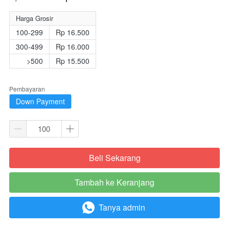
Harga Grosir
100-299
Rp 16.500
300-499
Rp 16.000
>500
Rp 15.500
Pembayaran
Down Payment
Beli Sekarang
`
Tambah ke Keranjang
`
Tanya admin
`