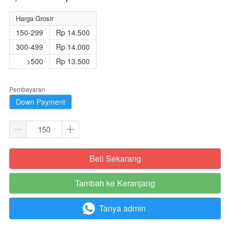
Harga Grosir
150-299
Rp 14.500
300-499
Rp 14.000
>500
Rp 13.500
Pembayaran
Down Payment
Beli Sekarang
`
Tambah ke Keranjang
`
Tanya admin
`