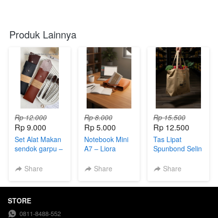
Produk Lainnya
Rp 12.000
Rp 8.000
Rp 15.500
Rp 9.000
Rp 5.000
Rp 12.500
Set Alat Makan
Notebook Mini
Tas Lipat
sendok garpu –
A7 – Liora
Spunbond Selin
Pouch Case
Pocket Note
Bag – Foldable
Semi Kulit
(Free Plastik)
Bag (Kemasan
Share
Share
Share
Premium
Plastik)
STORE
0811-8488-552