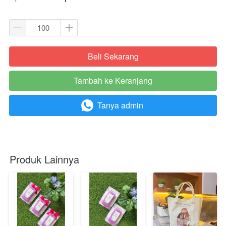
Beli Sekarang
`
Tambah ke Keranjang
`
Tanya admin
`
Produk Lainnya