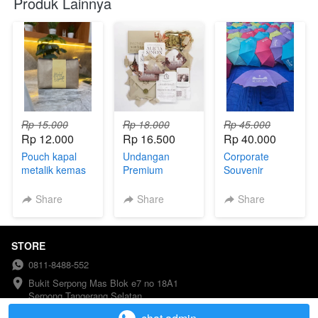
Produk Lainnya
Rp 15.000
Rp 18.000
Rp 45.000
Rp 12.000
Rp 16.500
Rp 40.000
Pouch kapal
Undangan
Corporate
metalik kemas
Premium
Souvenir
plastik
Hardcover
Payung Lipat
E.04.3 (XH)
Share
Share
Share
STORE
0811-8488-552
Bukit Serpong Mas Blok e7 no 18A1 
Serpong Tangerang Selatan