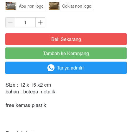
Abu non logo
Coklat non logo
Beli Sekarang
`
Tambah ke Keranjang
`
Tanya admin
`
Size : 12 x 15 x2 cm
bahan : botega metalik
free kemas plastik