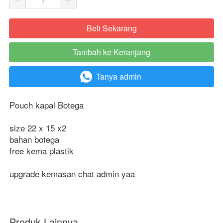
Beli Sekarang
`
Tambah ke Keranjang
`
Tanya admin
`
Pouch kapal Botega 
size 22 x 15 x2
bahan botega
free kema plastik
upgrade kemasan chat admin yaa
Produk Lainnya