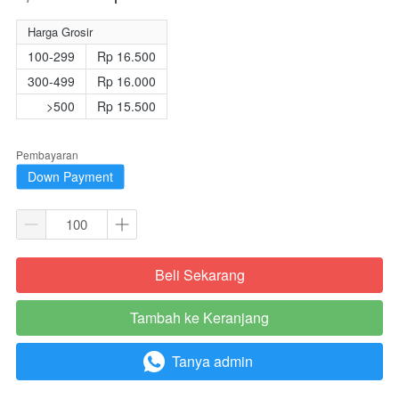
Harga Grosir
100-299
Rp 16.500
300-499
Rp 16.000
>500
Rp 15.500
Pembayaran
Down Payment
Beli Sekarang
`
Tambah ke Keranjang
`
Tanya admin
`