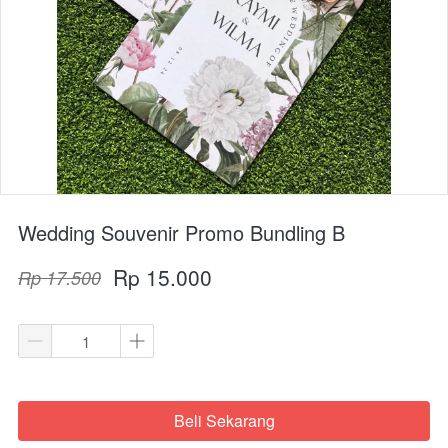
Wedding Souvenir Promo Bundling B
Rp 15.000
Rp 17.500
Beli Sekarang
`