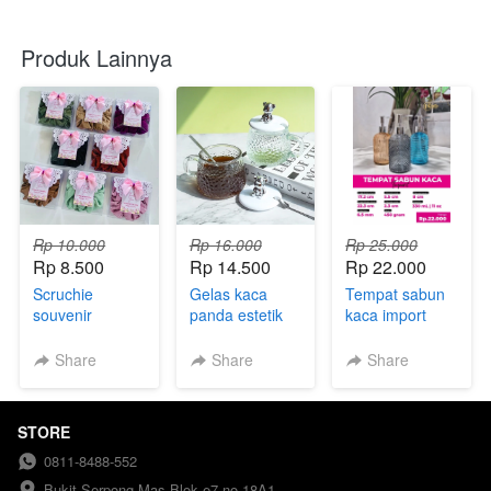
Produk Lainnya
Rp 10.000
Rp 16.000
Rp 25.000
Rp 8.500
Rp 14.500
Rp 22.000
Scruchie
Gelas kaca
Tempat sabun
souvenir
panda estetik
kaca import
Share
Share
Share
STORE
0811-8488-552
Bukit Serpong Mas Blok e7 no 18A1 