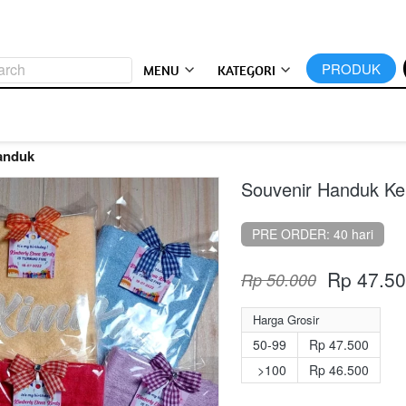
arch
`
PRODUK
MENU
KATEGORI
anduk
Souvenir Handuk Kem
PRE ORDER: 40 hari
Rp 47.5
Rp 50.000
Harga Grosir
50-99
Rp 47.500
>100
Rp 46.500