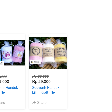
.000
Rp 33.000
9.000
Rp 29.000
nir Handuk
Souvenir Handuk
 Tile
Lilit - Kraft Tile
are
Share