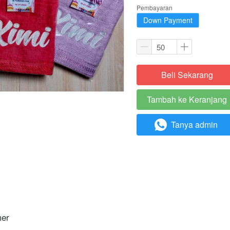
Pembayaran
Down Payment
Beli Sekarang
`
Tambah ke Keranjang
`
Tanya admin
`
mer