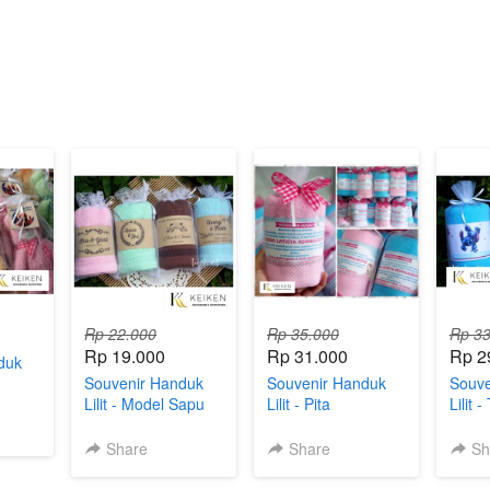
Rp 22.000
Rp 35.000
Rp 33
Rp 19.000
Rp 31.000
Rp 2
duk
Souvenir Handuk
Souvenir Handuk
Souve
Lilit - Model Sapu
Lilit - Pita
Lilit -
Tangan
Share
Share
Sh