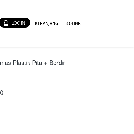
`
LOGIN
KERANJANG
BIOLINK
as Plastik Pita + Bordir
00