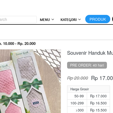
arch
`
PRODUK
MENU
KATEGORI
. 10.000 - Rp. 20.000
Souvenir Handuk Mu
PRE ORDER: 40 hari
Rp 17.0
Rp 20.000
Harga Grosir
50-99
Rp 17.000
100-299
Rp 16.500
>300
Rp 15.500