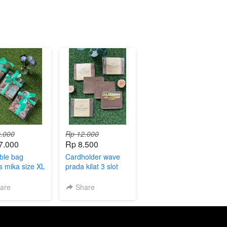
.000
Rp 12.000
7.000
Rp 8.500
ble bag
Cardholder wave
 mika size XL
prada kilat 3 slot
kemas plastik
are
Share