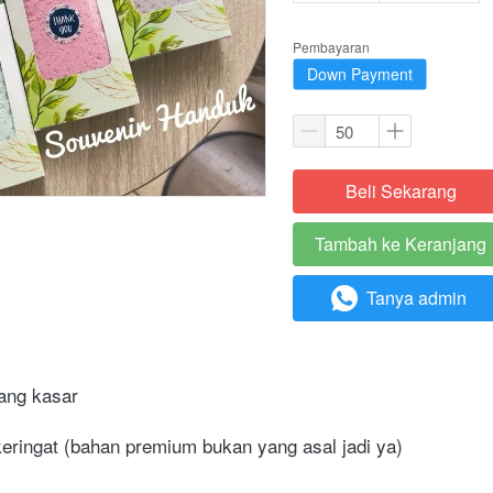
Pembayaran
Down Payment
Beli Sekarang
`
Tambah ke Keranjang
`
Tanya admin
`
ang kasar
ringat (bahan premium bukan yang asal jadi ya)