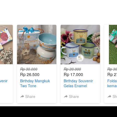
Rp 30.000
Rp 20.000
Rp 30
Rp 26.500
Rp 17.000
Rp 2
venir
Birthday Mangkuk
Birthday Souvenir
Folda
Two Tone
Gelas Enamel
kemas
Share
Share
Sh