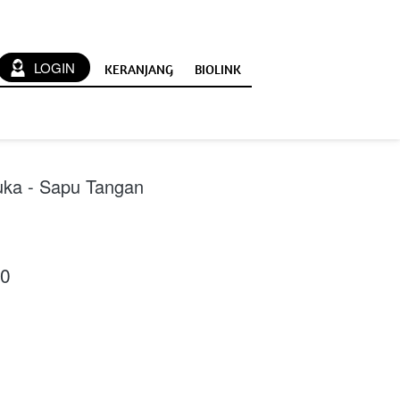
`
LOGIN
KERANJANG
BIOLINK
ka - Sapu Tangan
00