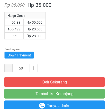
Rp 35.000
Rp 38.000
Harga Grosir
50-99
Rp 35.000
100-499
Rp 28.500
>500
Rp 28.000
Pembayaran
Down Payment
Beli Sekarang
`
Tambah ke Keranjang
`
Tanya admin
`