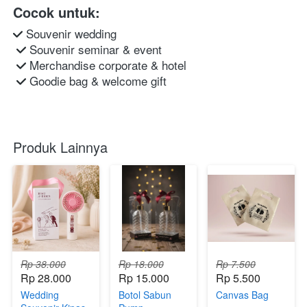
Cocok untuk:
 Souvenir wedding

 Souvenir seminar & event

 Merchandise corporate & hotel

 Goodie bag & welcome gift 
Produk Lainnya
Rp 38.000
Rp 18.000
Rp 7.500
Rp 28.000
Rp 15.000
Rp 5.500
Wedding
Botol Sabun
Canvas Bag