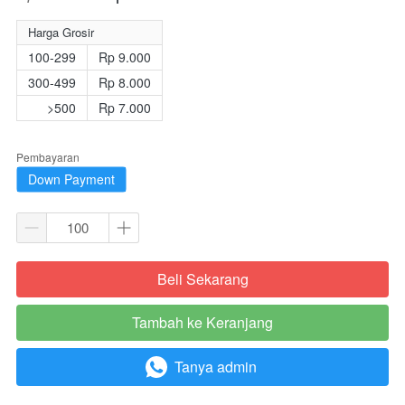
Harga Grosir
100-299
Rp 9.000
300-499
Rp 8.000
>500
Rp 7.000
Pembayaran
Down Payment
Beli Sekarang
`
Tambah ke Keranjang
`
Tanya admin
`