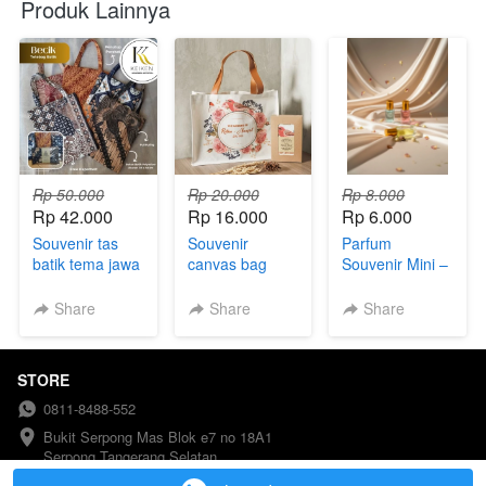
Produk Lainnya
Rp 50.000
Rp 20.000
Rp 8.000
Rp 42.000
Rp 16.000
Rp 6.000
Souvenir tas
Souvenir
Parfum
batik tema jawa
canvas bag
Souvenir Mini –
kemas plastik
packaging box
Aura Series
coklat
Share
Share
Share
STORE
0811-8488-552
Bukit Serpong Mas Blok e7 no 18A1 
Serpong Tangerang Selatan