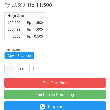
Rp 11.500
Rp 13.500
Harga Grosir
100-299
Rp 11.500
300-499
Rp 11.000
>500
Rp 10.500
Pembayaran
Down Payment
Beli Sekarang
`
Tambah ke Keranjang
`
Tanya admin
`