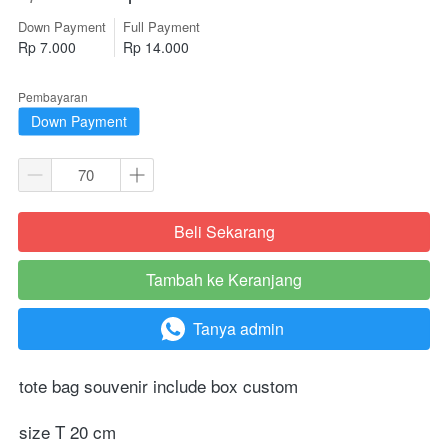
Down Payment
Full Payment
Rp 7.000
Rp 14.000
Pembayaran
Down Payment
Beli Sekarang
`
Tambah ke Keranjang
`
Tanya admin
`
tote bag souvenir include box custom
size T 20 cm