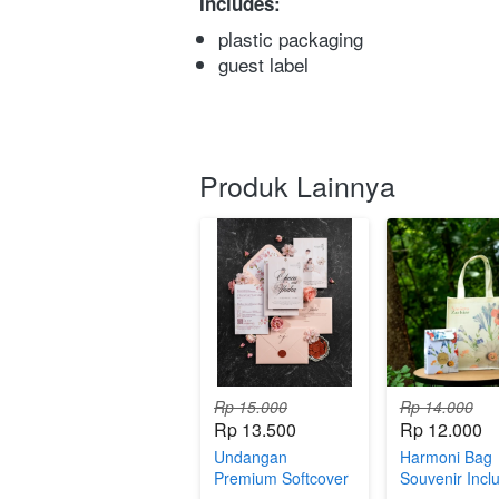
Includes:
plastic packaging
guest label  
Produk Lainnya
Rp 15.000
Rp 14.000
Rp 13.500
Rp 12.000
Undangan
Harmoni Bag
Premium Softcover
Souvenir Incl
T.07.1 (XS)
Box Print