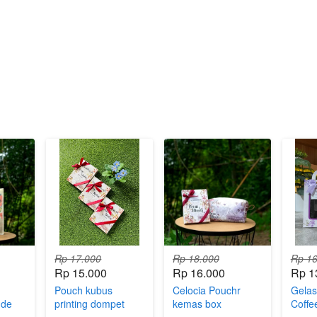
Rp 17.000
Rp 18.000
Rp 16
Rp 15.000
Rp 16.000
Rp 1
Pouch kubus
Celocia Pouchr
Gelas
ude
printing dompet
kemas box
Coffe
souvenir kemas
Kema