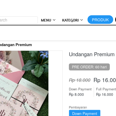
arch
`
PRODUK
MENU
KATEGORI
ndangan Premium
Undangan Premium 
PRE ORDER: 60 hari
Rp 16.0
Rp 18.000
Down Payment
Full Payment
Rp 8.000
Rp 16.000
Pembayaran
Down Payment