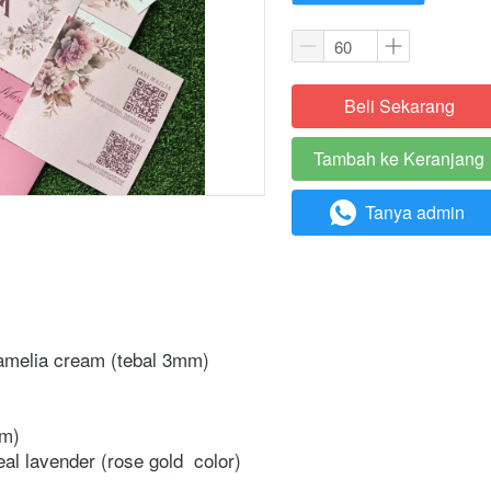
Beli Sekarang
`
Tambah ke Keranjang
`
Tanya admin
`
 amelia cream (tebal 3mm)
sm) 
eal lavender (rose gold  color)