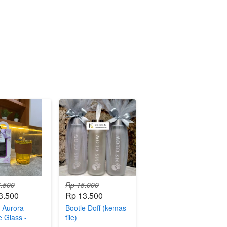
.500
Rp 15.000
3.500
Rp 13.500
 Aurora
Bootle Doff (kemas
e Glass -
tile)
s box