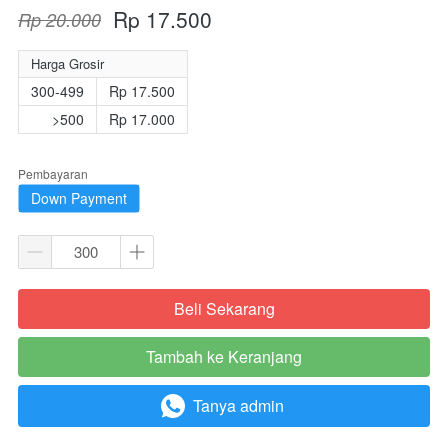
Rp 17.500
Rp 20.000
Harga Grosir
300-499
Rp 17.500
>500
Rp 17.000
Pembayaran
Down Payment
Beli Sekarang
`
Tambah ke Keranjang
`
Tanya admin
`