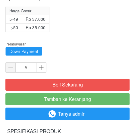
Harga Grosir
5-49
Rp 37.000
>50
Rp 35.000
Pembayaran
Down Payment
Beli Sekarang
`
Tambah ke Keranjang
`
Tanya admin
`
SPESIFIKASI PRODUK 