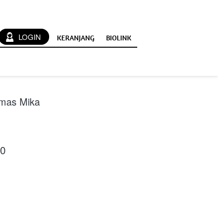
`
LOGIN
KERANJANG
BIOLINK
emas Mika
00