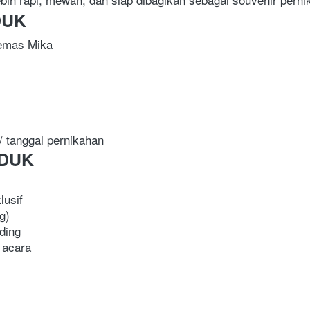
DUK
emas Mika

/ tanggal pernikahan  
DUK
usif

)

ing

 acara 