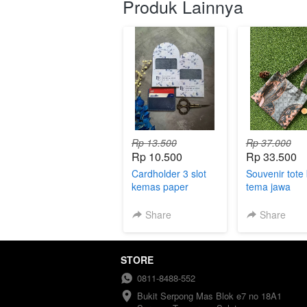
Produk Lainnya
Rp 13.500
Rp 37.000
Rp 10.500
Rp 33.500
Cardholder 3 slot
Souvenir tote
kemas paper
tema jawa
custom
Share
Share
STORE
0811-8488-552
Bukit Serpong Mas Blok e7 no 18A1 