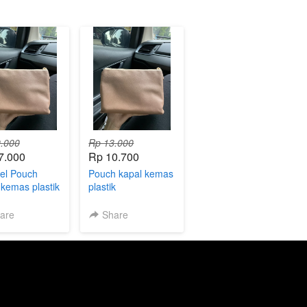
.000
Rp 13.000
7.000
Rp 10.700
el Pouch
Pouch kapal kemas
 kemas plastik
plastik
 stok
are
Share