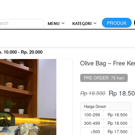
arch
`
PRODUK
MENU
KATEGORI
. 10.000 - Rp. 20.000
Olive Bag – Free K
PRE ORDER: 75 hari
Rp 18.5
Rp 19.500
Harga Grosir
100-299
Rp 18.500
300-499
Rp 18.000
>500
Rp 17.500