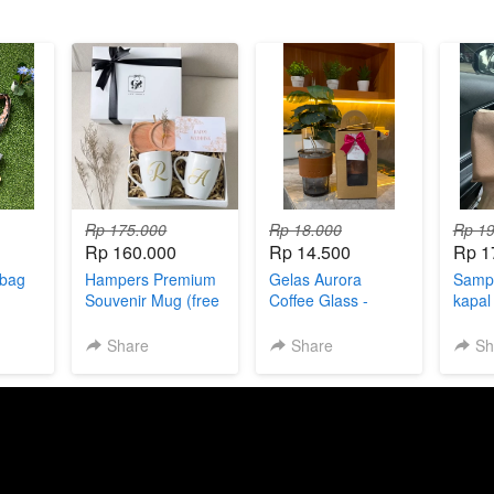
Rp 175.000
Rp 18.000
Rp 19
Rp 160.000
Rp 14.500
Rp 1
 bag
Hampers Premium
Gelas Aurora
Samp
Souvenir Mug (free
Coffee Glass -
kapal
initial name +
Standard box no
ready
hardbox)
emboss
Share
Share
Sh