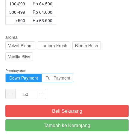
100-299
Rp 64.500
300-499
Rp 64.000
>500
Rp 63.500
aroma
Velvet Bloom
Lumora Fresh
Bloom Rush
Vanilla Bliss
Pembayaran
Down Payment
Full Payment
Beli Sekarang
`
Tambah ke Keranjang
`