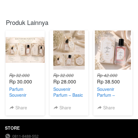
Produk Lainnya
Rp 32.000
Rp 32.000
Rp 42.000
Rp 30.000
Rp 28.000
Rp 38.500
Parfum
Souvenir
Souvenir
Souvenir
Parfum – Basic
Parfum –
Wedding
Package
Standard
Collection
Package
Share
Share
Share
STORE
0811-8488-552