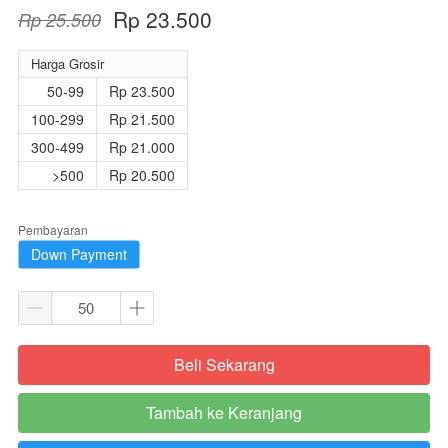
Rp 23.500
Rp 25.500
Harga Grosir
50-99
Rp 23.500
100-299
Rp 21.500
300-499
Rp 21.000
>500
Rp 20.500
Pembayaran
Down Payment
Beli Sekarang
`
Tambah ke Keranjang
`