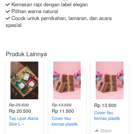
 Kemasan rapi dengan label elegan
 Pilihan warna natural
 Cocok untuk pernikahan, lamaran, dan acara 
spesial
Produk Lainnya
Rp 25.500
Rp 13.500
Rp 13.500
Rp 20.500
Rp 11.500
Cover tisu
Tas Lipat Alana
Cover tisu
kemas plastik
Size L –
kemas plastik
Express
Foldable Bag
Share