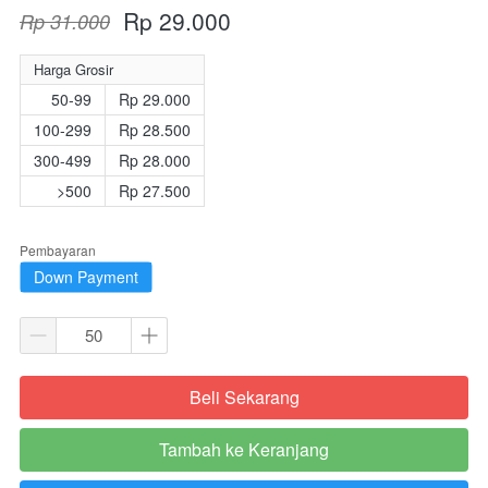
Rp 29.000
Rp 31.000
Harga Grosir
50-99
Rp 29.000
100-299
Rp 28.500
300-499
Rp 28.000
>500
Rp 27.500
Pembayaran
Down Payment
Beli Sekarang
`
Tambah ke Keranjang
`