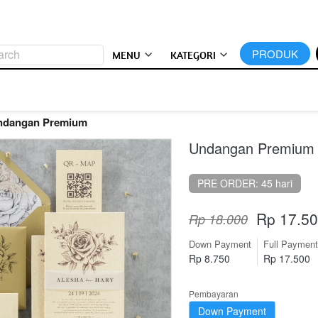
arch
`
PRODUK
MENU
KATEGORI
ndangan Premium
Undangan Premium 
PRE ORDER: 45 hari
Rp 17.5
Rp 18.000
Down Payment
Full Payment
Rp 8.750
Rp 17.500
Pembayaran
Down Payment