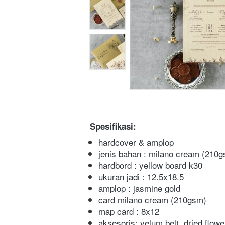
Spesifikasi:
hardcover & amplop
jenis bahan : milano cream (210
hardbord : yellow board k30
ukuran jadi : 12.5x18.5
amplop : jasmine gold
card milano cream (210gsm)
map card : 8x12
aksesoris: velum belt, dried flowe