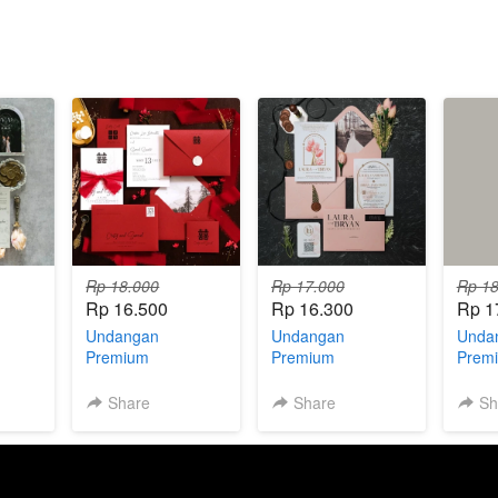
Rp 18.000
Rp 17.000
Rp 18
Rp 16.500
Rp 16.300
Rp 1
Undangan
Undangan
Unda
Premium
Premium
Prem
19.2
Hardcover E.04.1
Hardcover E.09.3
Hardc
(XH)
(XH)
(XH)
Share
Share
Sh