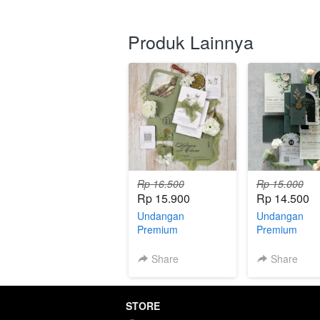
Produk Lainnya
Rp 16.500
Rp 15.000
Rp 15.900
Rp 14.500
Undangan
Undangan
Premium
Premium
Hardcover E.04.2
Hardcover E.
(XH)
(H)
Share
Share
STORE