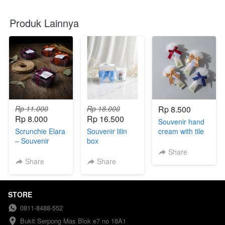
Produk Lainnya
Rp 11.000
Rp 18.000
Rp 8.500
Rp 8.000
Rp 16.500
Souvenir hand
Scrunchie Elara
Souvenir lilin
cream with tile
– Souvenir
box
Elegan dengan
aromatherapi
Share
Mika Premium
Share
Share
STORE
0811-8488-552
Bukit Serpong Mas Blok e7 no 18A1 