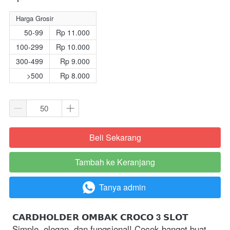
Harga Grosir
50-99
Rp 11.000
100-299
Rp 10.000
300-499
Rp 9.000
>500
Rp 8.000
Beli Sekarang
`
Tambah ke Keranjang
`
Tanya admin
`
𝗖𝗔𝗥𝗗𝗛𝗢𝗟𝗗𝗘𝗥 𝗢𝗠𝗕𝗔𝗞 𝗖𝗥𝗢𝗖𝗢 3 𝗦𝗟𝗢𝗧
 Simple, elegan, dan fungsional! Cocok banget buat 