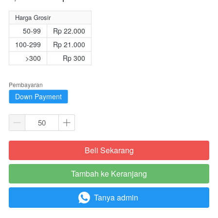
Harga Grosir
50-99
Rp 22.000
100-299
Rp 21.000
>300
Rp 300
Pembayaran
Down Payment
Beli Sekarang
`
Tambah ke Keranjang
`
Tanya admin
`