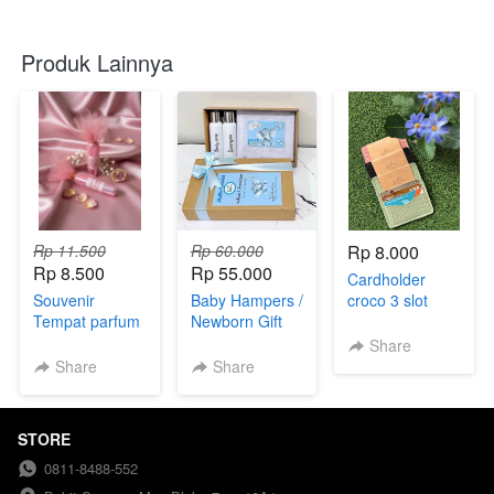
Produk Lainnya
Rp 11.500
Rp 60.000
Rp 8.000
Rp 8.500
Rp 55.000
Cardholder
Souvenir
Baby Hampers /
croco 3 slot
Tempat parfum
Newborn Gift
kemas plastik
mini kemas tile
Set
Share
Share
Share
STORE
0811-8488-552