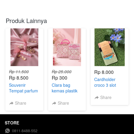
Produk Lainnya
Rp 11.500
Rp 25.000
Rp 8.000
Rp 8.500
Rp 300
Cardholder
Souvenir
Clara bag
croco 3 slot
Tempat parfum
kemas plastik
kemas plastik
mini kemas tile
Share
Share
Share
STORE
0811-8488-552