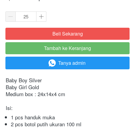
Beli Sekarang
`
Tambah ke Keranjang
`
Tanya admin
`
Baby Boy Silver 
Baby Girl Gold
Medium box : 24x14x4 cm
Isi:
1 pcs handuk muka
2 pcs botol putih ukuran 100 ml