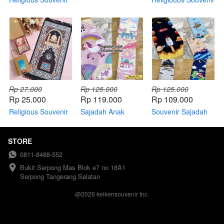
Sajadah Zahra
Sajadah Travel
Rp 27.000
Rp 125.000
Rp 125.000
Rp 25.000
Rp 119.000
Rp 109.000
Religious Souvenir
Sajadah Anak
Souvenir Sajadah
Sajadah Muka
Perempuan
Anak Laki-laki
STORE
0811-8488-552
Bukit Serpong Mas Blok e7 no 18A1 
Serpong Tangerang Selatan
@
2026
keikensouvenir Inc.