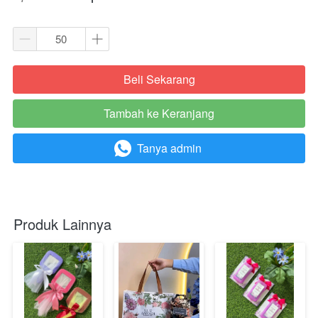
Beli Sekarang
`
Tambah ke Keranjang
`
Tanya admin
`
Produk Lainnya