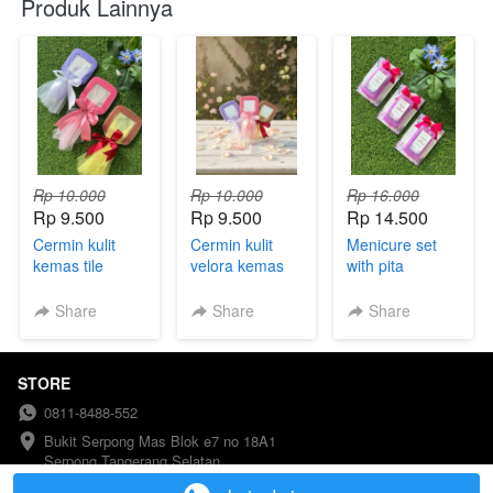
Produk Lainnya
Rp 10.000
Rp 10.000
Rp 16.000
Rp 9.500
Rp 9.500
Rp 14.500
Cermin kulit
Cermin kulit
Menicure set
kemas tile
velora kemas
with pita
tile
Share
Share
Share
STORE
0811-8488-552
Bukit Serpong Mas Blok e7 no 18A1 
Serpong Tangerang Selatan