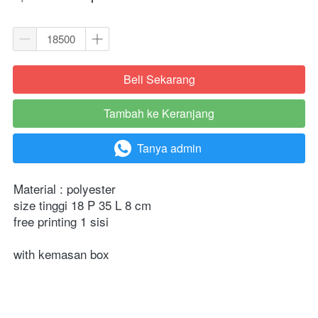
Beli Sekarang
`
Tambah ke Keranjang
`
Tanya admin
`
Material : polyester 
size tinggi 18 P 35 L 8 cm
free printing 1 sisi
with kemasan box