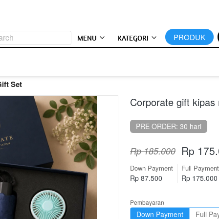
arch
`
PRODUK
MENU
KATEGORI
ift Set
Corporate gift kipas
PRE ORDER: 30 hari
Rp 175
Rp 185.000
Down Payment
Full Payment
Rp 87.500
Rp 175.000
Pembayaran
Down Payment
Full P