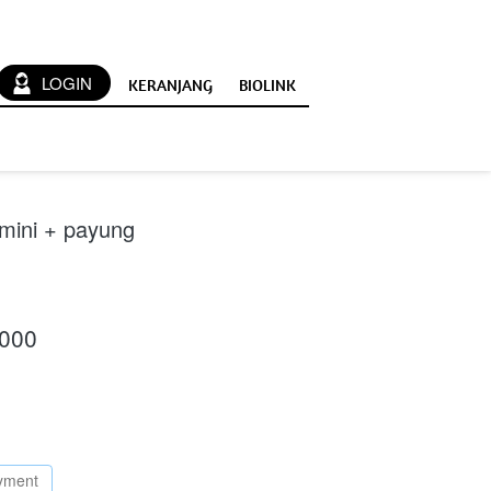
`
LOGIN
KERANJANG
BIOLINK
 mini + payung
.000
ayment