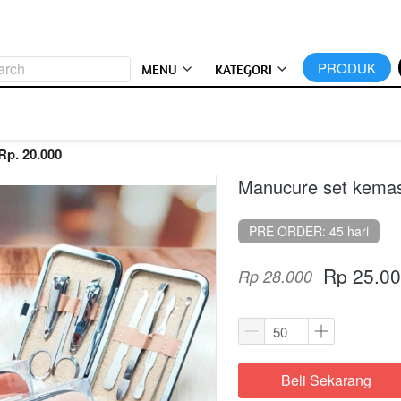
arch
`
PRODUK
MENU
KATEGORI
Rp. 20.000
Manucure set kema
PRE ORDER: 45 hari
Rp 25.0
Rp 28.000
Beli Sekarang
`