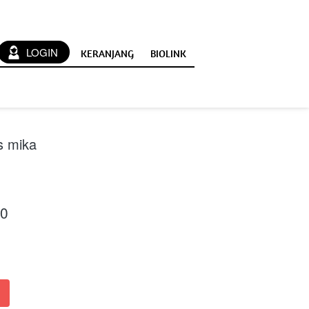
`
LOGIN
KERANJANG
BIOLINK
s mika
00