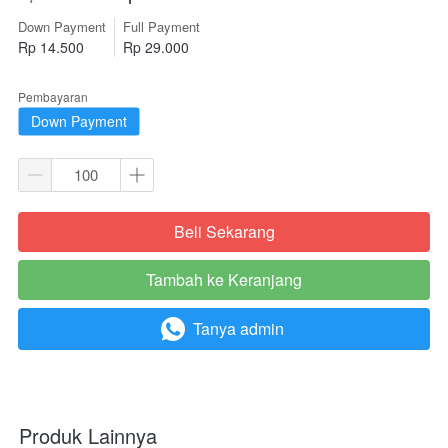
Down Payment
Full Payment
Rp 14.500
Rp 29.000
Pembayaran
Down Payment
Beli Sekarang
`
Tambah ke Keranjang
`
Tanya admin
`
Produk Lainnya