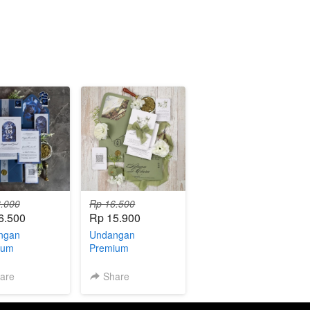
.000
Rp 16.500
6.500
Rp 15.900
ngan
Undangan
ium
Premium
over E.22.1
Hardcover E.04.2
(XH)
are
Share