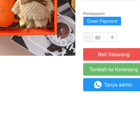
Pembayaran
Down Payment
Beli Sekarang
`
Tambah ke Keranjang
`
Tanya admin
`