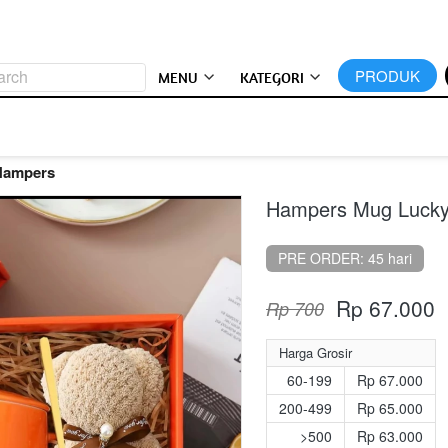
arch
`
PRODUK
MENU
KATEGORI
Hampers
Hampers Mug Luck
PRE ORDER: 45 hari
Rp 67.000
Rp 700
Harga Grosir
60-199
Rp 67.000
200-499
Rp 65.000
>500
Rp 63.000