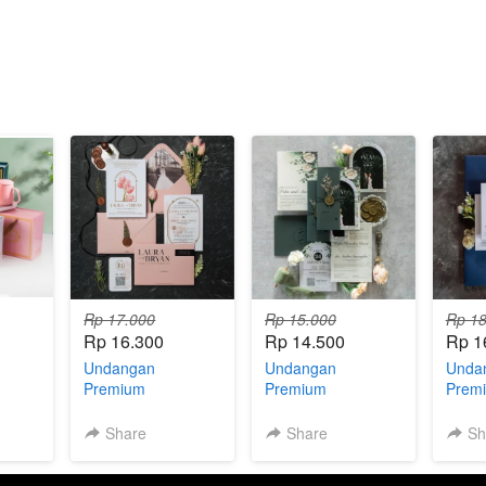
Rp 17.000
Rp 15.000
Rp 18
Rp 16.300
Rp 14.500
Rp 1
Undangan
Undangan
Unda
Premium
Premium
Prem
Hardcover E.09.3
Hardcover E.19.2
Hardc
(XH)
(H)
(XH)
Share
Share
Sh