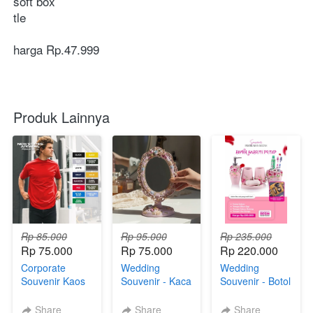
soft box 
tle
harga Rp.47.999
Produk Lainnya
Rp 85.000
Rp 95.000
Rp 235.000
Rp 75.000
Rp 75.000
Rp 220.000
Corporate
Wedding
Wedding
Souvenir Kaos
Souvenir - Kaca
Souvenir - Botol
Polos Custom
Rias Resin
Sabun Pump
Desain
Melani Mirror
Sultan
Share
Share
Share