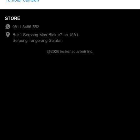
with hardbox VIP
souvenir
STORE
0811-8488-552
Bukit Serpong Mas Blok e7 no 18A1 
Serpong Tangerang Selatan
@
2026
keikensouvenir Inc.