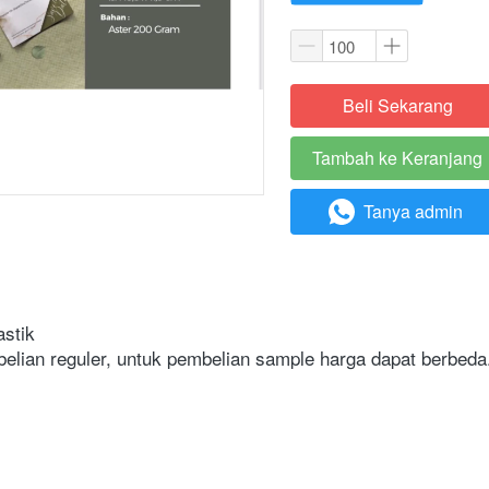
Beli Sekarang
`
Tambah ke Keranjang
`
Tanya admin
`
astik
elian reguler, untuk pembelian sample harga dapat berbeda