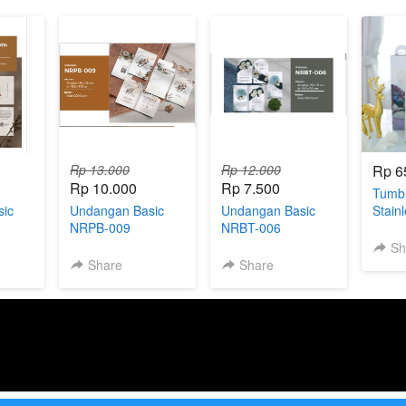
Rp 13.000
Rp 12.000
Rp 6
Rp 10.000
Rp 7.500
Tumbl
ic
Undangan Basic
Undangan Basic
Stain
NRPB-009
NRBT-006
Sh
Share
Share