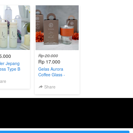
5.000
Rp 20.000
Rp 17.000
er Jepang
less Type B
Gelas Aurora
Coffee Glass -
custom box with
are
emboss
Share