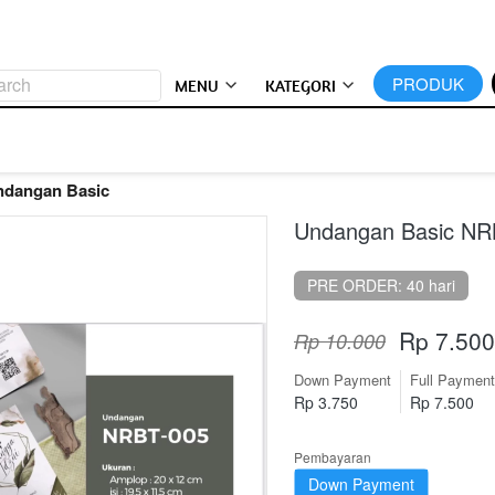
arch
`
PRODUK
MENU
KATEGORI
ndangan Basic
Undangan Basic NR
PRE ORDER: 40 hari
Rp 7.500
Rp 10.000
Down Payment
Full Payment
Rp 3.750
Rp 7.500
Pembayaran
Down Payment