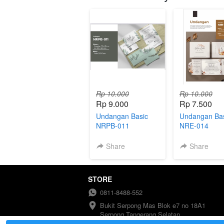
Rp 10.000
Rp 10.000
Rp 9.000
Rp 7.500
Undangan Basic
Undangan Bas
NRPB-011
NRE-014
Share
Share
STORE
0811-8488-552
Bukit Serpong Mas Blok e7 no 18A1 
Serpong Tangerang Selatan